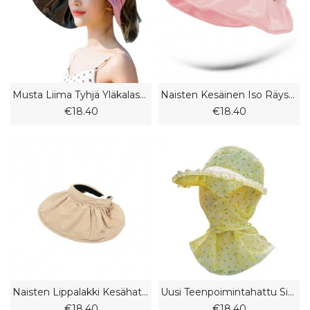
Musta Liima Tyhjä Yläkalastajahattu 2023 Uusi Naisten Kevät Ja Kesä Aurinkosuoja Taitettava Poninhäntä Kalastajahattu
Naisten Kesäinen Iso Räystäs Vinyylihattu Gradientti Väri Tyhjä Top Shell Aurinkohattu Uv-Suoja
€18.40
€18.40
Naisten Lippalakki Kesähattu Isoreunainen Anti-Ultraviolettikuorihattu Taitettava Tyhjä Silinterihattu Aurinkohattu
Uusi Teenpoimintahattu Sieni Pitsihattu Kasvojensuojaus Kaulasuojat Miehille Ja Naisille Pyöräilemässä
€18.40
€18.40