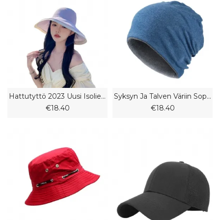
Hattutyttö 2023 Uusi Isolierinen Kalastajahattu Kesä Ultravioletti Merenrantahattu
Syksyn Ja Talven Väriin Sopiva Neulehattu Erillinen Hattu
€18.40
€18.40