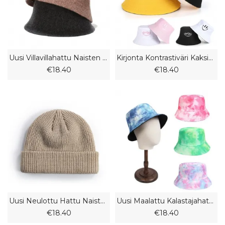
Uusi Villavillahattu Naisten Syksyn Ja Talven Muoti Casual Kalastajahattu Matka Retro Huopahattu
Kirjonta Kontrastiväri Kaksipuolinen Kalastajahattu Naaras Ulkona Aurinkosuojalippis Uros
€18.40
€18.40
Uusi Neulottu Hattu Naisten Syys- Ja Talvimeloni Nahkahattu Miesten Lämmin Lyhyt Kylmähattu Villahattu
Uusi Maalattu Kalastajahattu Miesten Ja Naisten Kaksipuolinen Hattu Ulkokäyttöön Kahdella Kuluvalla Aurinkovarjolla Rento Pesuallashattu
€18.40
€18.40