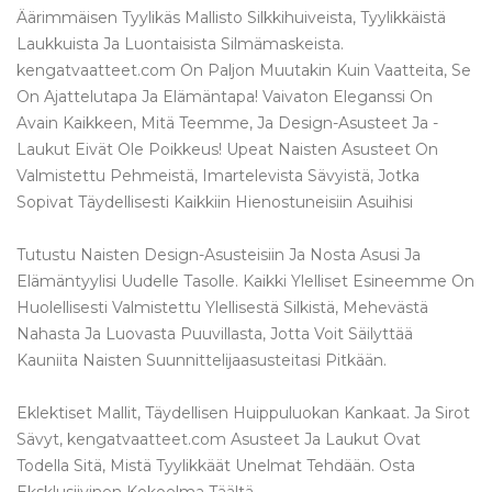
Äärimmäisen Tyylikäs Mallisto Silkkihuiveista, Tyylikkäistä
Laukkuista Ja Luontaisista Silmämaskeista.
kengatvaatteet.com On Paljon Muutakin Kuin Vaatteita, Se
On Ajattelutapa Ja Elämäntapa! Vaivaton Eleganssi On
Avain Kaikkeen, Mitä Teemme, Ja Design-Asusteet Ja -
Laukut Eivät Ole Poikkeus! Upeat Naisten Asusteet On
Valmistettu Pehmeistä, Imartelevista Sävyistä, Jotka
Sopivat Täydellisesti Kaikkiin Hienostuneisiin Asuihisi
Tutustu Naisten Design-Asusteisiin Ja Nosta Asusi Ja
Elämäntyylisi Uudelle Tasolle. Kaikki Ylelliset Esineemme On
Huolellisesti Valmistettu Ylellisestä Silkistä, Mehevästä
Nahasta Ja Luovasta Puuvillasta, Jotta Voit Säilyttää
Kauniita Naisten Suunnittelijaasusteitasi Pitkään.
Eklektiset Mallit, Täydellisen Huippuluokan Kankaat. Ja Sirot
Sävyt, kengatvaatteet.com Asusteet Ja Laukut Ovat
Todella Sitä, Mistä Tyylikkäät Unelmat Tehdään. Osta