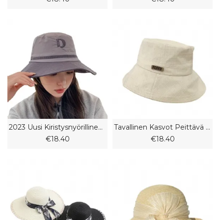
2023 Uusi Kiristysnyörillinen Kalastajahattu Miesten Ja Naisten Kesähengittävä Ulkovuorikiipeilykalastushattu Western Cowboy -hattu
Tavallinen Kasvot Peittävä Kalastajahattu Naisten Kevät- Ja Kesäinen Katuruudullinen Pesuallashattu
€18.40
€18.40