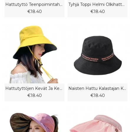
Hattutyttö Teenpoimintahattu Pyöräilyaurinkohattu Kasvonaamio Anti-Ultravioletti
Tyhjä Toppi Helmi Olkihattu Naisten Pitsihattu Merenranta Ranta Aurinkohattu Uusi Kansi Kasvot
€18.40
€18.40
Hattutyttöjen Kevät Ja Kesä Opiskelija Kaksipuolinen Kalastajahattu Taitettava Naisten Ulkona Iso Räystäs
Naisten Hattu Kalastajan Kevään Ja Syksyn Pyöreä Kasvot Pieni Ulkomainen Tyyli Muoti
€18.40
€18.40