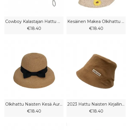
Cowboy Kalastajan Hattu Kesä Naisten Tasaiset Kasvot Pesuallas Kansi Iso Pään Ympärysmitta Muoti Huipulla Lippis Kevät Ja Syksy
Kesäinen Makea Olkihattu Naisten Kokoontaitettava Rantahattu Käsin Kirjailtu Pieni Päivänkakkara Aurinkohattu
€18.40
€18.40
Olkihattu Naisten Kesä Aurinkosuoja 2023 Uusi Merenrantaloma Rusetti Nauha Aurinkohattu
2023 Hattu Naisten Kirjallinen Kevät Ja Kesä Kalastajahattu Kirjain Rauta Standardi Allashattu Epäsäännöllinen Ämpärihattu
€18.40
€18.40