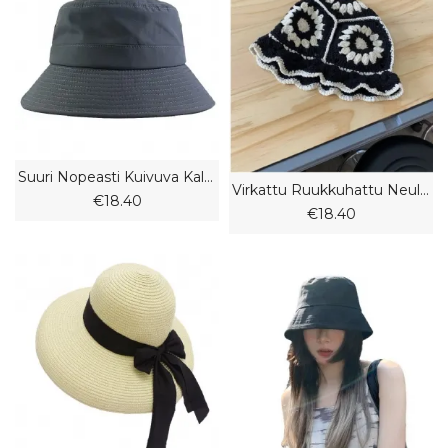
Suuri Nopeasti Kuivuva Kalastajan Hattu Miesten Iso Päänympärys Isokokoinen Isolierinen Köysi Paljas Aurinkohattu
Virkattu Ruukkuhattu Neulottu Hattu Kukka Uusi Tyyli County Face Pieni Syksy Pitsivillahattu Hittiväri
€18.40
€18.40