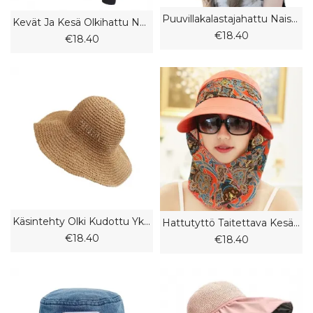
Puuvillakalastajahattu Naisten Kevään Ja Syksyn Yksivärinen Pesuallashattu Kesäpeite Kasvot Ämpärihattu
Kevät Ja Kesä Olkihattu Naisten Merenrantaloma Lampunvarjostin Pattihattu
€18.40
€18.40
Käsintehty Olki Kudottu Yksivärinen Virkattu Olkihattu Kesäinen Iso Räystäs Aurinkovarjo Hattu Muoti Rento Kalastajan Naaras
Hattutyttö Taitettava Kesäinen Ulkopyöräilynaama Aurinkohattu
€18.40
€18.40