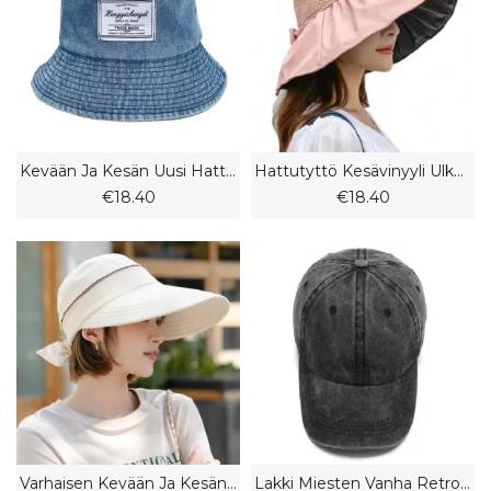
Kevään Ja Kesän Uusi Hattu Naisten Denim Kalastajahattu Muoti Henkilökohtainen Pesuallas Ostoksia Aurinkohattu Naaras
Hattutyttö Kesävinyyli Ulkona Anti-Ultravioletti Jousisolmu Peittävä Kasvot Big Brim Fisherman Hattu
€18.40
€18.40
Varhaisen Kevään Ja Kesän Suojakasvot Anti-Ultraviolettia Pyöräilevä Äiti Tyhjä Aurinkohattu
Lakki Miesten Vanha Retro Baseball-Lippis Naisten Yksivärinen Vaalea Lautalippis Ulkokäyttöön Aurinkovarjo Huipulla