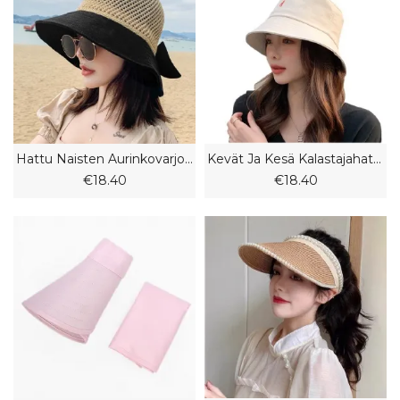
Hattu Naisten Aurinkovarjo Olkihattu Hollow Fashion Aurinkohattu Kalastajahattu
Kevät Ja Kesä Kalastajahattu Naispuolinen Söpö Aurinkohattu Opiskelija Ulkoilumatka Altaan Hattu
€18.40
€18.40