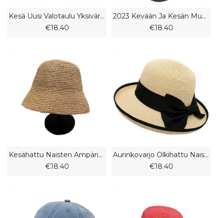
Kesä Uusi Valotaulu Yksivärinen Muoti Kalastajahattu Miesten Ja Naisten Persoonallinen Ulkoilu Rento Aurinkosuojahattu
2023 Kevään Ja Kesän Muoti Nopeasti Kuivuva Aurinkosuojalippis Miesten Ja Naisten Rento Hengittävä Huipullinen Lippalakki
€18.40
€18.40
Kesähattu Naisten Ämpärihattu Kalastajahattu Aurinkovisiiri Olkihattu Aurinkohattu
Aurinkovarjo Olkihattu Naisten Muoti Elegantti Rusetti Silinteri Kesä
€18.40
€18.40