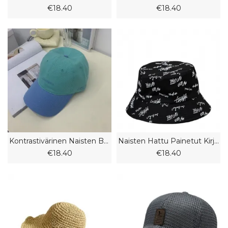
€18.40
€18.40
Kontrastivärinen Naisten Baseball-Lippis Kesäksi Vuodelta 2023. Uusi Muoti Huippulaki
Naisten Hattu Painetut Kirjaimet Brodeerattu Kalastajahattu Rento Kaksipuolinen Aurinkosuojahattu Miehille
€18.40
€18.40