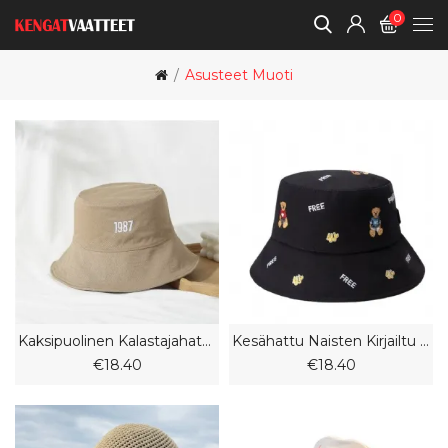
0
Asusteet Muoti
Kaksipuolinen Kalastajahattu Naisten Kesäinen Ohut Aurinkosuoja Musta Muoti
Kesähattu Naisten Kirjailtu Karhukalastajahattu Pieni Aurinkovarjohattu Ulkoopiskelijan Aurinkohattu
€18.40
€18.40