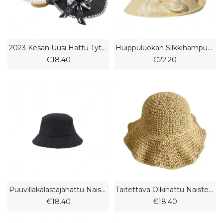
2023 Kesän Uusi Hattu Tyttö Muoti Print Streamer Beach Makea Splicing Olkihattu
Huippuluokan Silkkihampun Olkihattu Naisten Kokoontaitettava Rullareunainen Rantahattu Aurinkohattu
€18.40
€22.20
Puuvillakalastajahattu Naisten Kesähattu Painatus Brodeerattu Rento Hattu
Taitettava Olkihattu Naisten Kesäloma Kesärantahattu Rantahattu
€18.40
€18.40