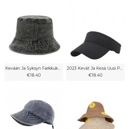
Kevään Ja Syksyn Farkkukalastajahattu Aurinkohattu Pari Miehille Ja Naisille Muoti Kevyt Lautasallashattu
2023 Kevät Ja Kesä Uusi Puuvilla Ankan Kieli Tyhjä Silinteri Miehet Ja Naiset Parit Ulkoilu Rento Korkea Poninhäntähattu
€18.40
€18.40