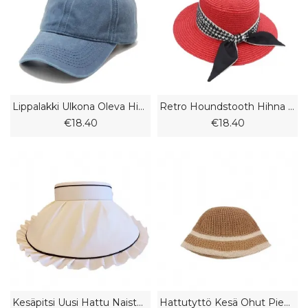
Lippalakki Ulkona Oleva Hiekkapesty Vanha Cowboy-Hattu Pehmeä Silppuri Brodeeraus
Retro Houndstooth Hihna Litteä Top Olkihattu Persoonallisuus Muodikas Ulkona Ranta Aurinkosuoja Jazz Hattu Naaras
€18.40
€18.40
Kesäpitsi Uusi Hattu Naisten Anti-Uv Tyhjä Top Shell Aurinkovarjo Aurinkohattu Taitettava Pääpanta
Hattutyttö Kesä Ohut Pieni Kalastajahattu Kansi Pesuallas Hattu Merenranta Ranta Aurinkohattu