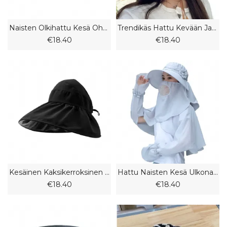
Naisten Olkihattu Kesä Ohut Hengittävä Pitsinen Rusetti Ontto
Trendikäs Hattu Kevään Ja Kesän Naisten Kalastajahattu Muodikas Ohut
€18.40
€18.40
Kesäinen Kaksikerroksinen Kalastajahattu Naisten Tyhjä Silinterivinyylipinnoite Ulkokäyttöön Uv-Suoja Taitettava
Hattu Naisten Kesä Ulkona Kasvoja Peittävä Aurinkohattu Teepoimintahattu Viileä Ultraviolettisäteilyä Estävä Pyöräily
€18.40
€18.40