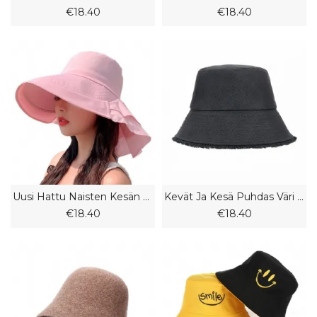
€18.40
€18.40
Uusi Hattu Naisten Kesän Kaulansuoja Kalastajahattu Ulkona Ratsastusaurinkohattu
Kevät Ja Kesä Puhdas Väri Makea Hattu Hapsuinen Ämpärihattu Leveälierinen Pesuallashattu Pyöreä Kasvot Pieni Kalastajahattu
€18.40
€18.40