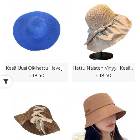
Kesä Uusi Olkihattu Havaijin Aurinkohattu Naisten Rantahattu Ulkona Aurinkosuojahattu
Hattu Naisten Vinyyli Kesäkalastajan Taitettava Isolierinen Ranta-Auringon Olkihattu
€18.40
€18.40