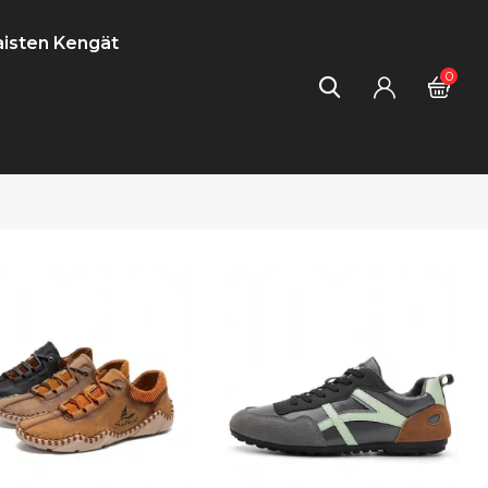
isten Kengät
0