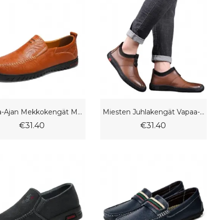
Vapaa-Ajan Mekkokengät Miesten Pehmeäpohjaiset Luistamattomat Herneet Kengät Hengittävät Ajokengät Slip-On Isokokoiset
Miesten Juhlakengät Vapaa-Ajan Kengät Mukavat Pehmustetut Ja Fleecepehmeä Pohja Slip-On Herneetkengät
€31.40
€31.40