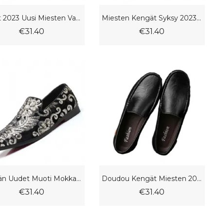
Kevät 2023 Uusi Miesten Vapaa-Ajan Mekko Kengät Muoti Suurikokoiset Peas Käsintehdyt
Miesten Kengät Syksy 2023 Uusi Kesä Hengittävä Pehmeä Pohja Luistamaton Herneet Vapaa-Ajan Lenkkarit Urheilutrendikengät
€31.40
€31.40
Kevään Uudet Muoti Mokkanahkaiset Loafers Isot Trendikkäät Doudou-Kengät
Doudou Kengät Miesten 2023 Uudet Nahkaiset Luistamattomat Trendikkäät Nuorten Setti Jalat Vapaa-Ajan Mekkokengät
€31.40
€31.40