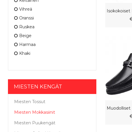
Keltainen
Vihreä
Oranssi
Ruskea
Beige
Harmaa
Khaki
MIESTEN KENGÄT
Miesten Tossut
Miesten Mokkasiinit
Miesten Puukengät