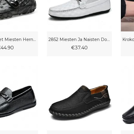
Syksyn Uudet Miesten Herneet Kengät Nahka Tarrasolki Trendikkäät Matalat Krokotiilikuvioiset Vapaa-Ajan
2852 Miesten Ja Naisten Doudou Kengät Ajokengät Matalat Yläsarjat Jalat Kohokuvioidut Ruudulliset Käsintehdyt Suuret Tasaiset Vapaa-Ajan Juhlakengät
44.90
€37.40