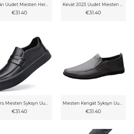
Kevään Uudet Miesten Herneet Kengät Aitoa Nahkaa Lehmännahkaa Vapaa-Ajan Pehmeä Pohja Pinta Valkoiset Isä Mekkokengät
Kevät 2023 Uudet Miesten Kengät Doudou Muoti Kirkas Pinta Rento Mukava Ajopuku
€31.40
€31.40
Loafers Miesten Syksyn Uudet Slip-On Ajonahka Pehmeäpohjaiset Himmeät Juhlakengät Mustat Business Doudou Kengät
Miesten Kengät Syksyn Uudet Business Casual Mekkokengät Tasainen Pehmeä Pohja Pinta Herneet
€31.40
€31.40