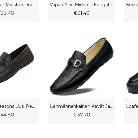
Kevään Uudet Miesten Doudou Kengät Pehmeäpohjainen Pehmeä Nahkainen Vapaa-Ajan Mekkokengät Nahkaslip-On
Vapaa-Ajan Miesten Kengät Käsin Ommeltu Kesä Pehmeä Pohja Hengittävä Rento Suurikokoinen Ajokengät Herneet
33.40
€31.40
2023 Four Seasons Uusi Pehmeä Nahka Pohja Setti Jaloissa Mukava Peas Kengät Tasaiset Mukavat Miesten Vapaa-Ajan Mekkokengät
Lehmännahkainen Kevät Ja Kesä Slip-On Herneet Kengät Miesten Vapaa-Ajan Mekkokengät Hengittävät Business Suuren Koon
44.90
€37.70