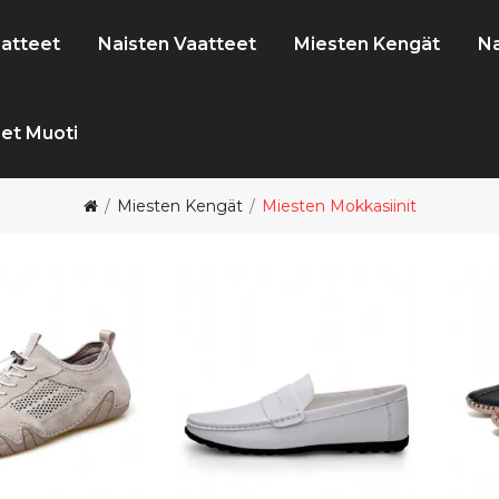
atteet
Naisten Vaatteet
Miesten Kengät
Na
et Muoti
Miesten Kengät
Miesten Mokkasiinit