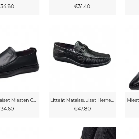
34.80
€31.40
Uudet Nahkaiset Miesten Casual Doudou Kengät Liukukangas Pehmeällä Pohjalla Ja Pinnalla
Litteät Matalasuuiset Herneett Kengät Lampaannahkaiset Metallisoljet Muotiloaferit
34.60
€47.80