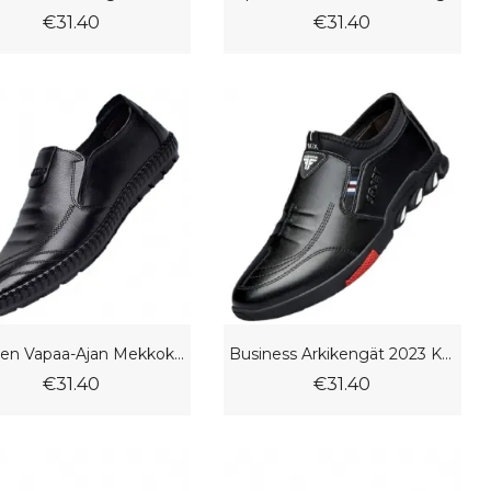
€31.40
€31.40
Miesten Vapaa-Ajan Mekkokengät Neljän Vuodenajan Muoti Doudou-Kengät Pehmeäpohjaiset Litteät Kengät Ajokengät
Business Arkikengät 2023 Kevät Herneet Kengät Tasaiset Mukavat Opiskelijakengät Miesten Vapaa-Ajan Mekko
€31.40
€31.40