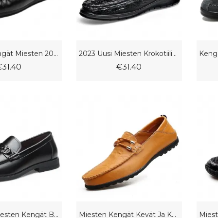
Doudou Kengät Miesten 2023 Kevään Uudet Jalat Mekkokengät Pehmeä Pohja Rento Hengittävät Loaferit
2023 Uusi Miesten Krokotiilikuvioinen Vapaa-Ajan Kengät Jalkasetti Mekkokengät Pehmeä Pohja Nahka Herneet Miehet
€31.40
€31.40
Jalkasarja Miesten Kengät Bisnes Loaferit Kevät Uusi Mekkokengät Vapaa-Ajan Herneet
Miesten Kengät Kevät Ja Kesä Herneet Lehmännahkaiset Juhlakengät Vapaa-Ajan Miehet