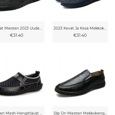
Kengät Miesten 2023 Uudet Hengittävät Slip-On Kangaskengät Pehmeäpohjaiset Vapaa-Ajan Trendikkäät Herneet
2023 Kevät Ja Kesä Mekkokengät Miesten Pehmeä Pohja Hengittävä Isokokoinen Casual Herneskengät Trendikkäät Ajokengät
€31.40
€31.40
Miesten Mesh-Hengittävät Vapaa-Ajan Kengät Pehmeäpohjaiset Peas-Kengät Ajokengät Plus-Koon
Slip On Miesten Mekkokengät 2023 Uudet Shallow Mouth Peas Kengät Ulkoilu Muoti Mukavat Vapaa-Ajan