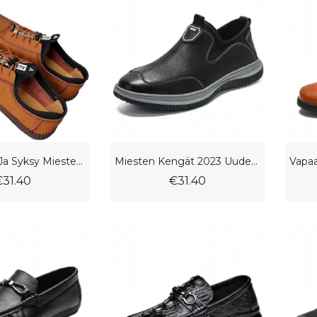
2023 Kevät Ja Syksy Miesten Kengät Matalavartiset Tasaiset Vapaa-Ajan Mekkokengät Muoti Slip On Herneet
Miesten Kengät 2023 Uudet Kevään Ja Syksyn Rento Lenkkarit Hengittävät Tasaiset Doudou
€31.40
€31.40