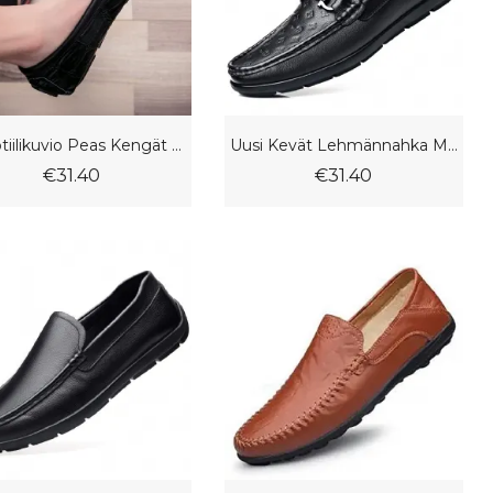
Krokotiilikuvio Peas Kengät Miesten Aitoa Nahkaa Kesän Vapaa-Ajan Mekkokengät Slip-On Trendi
Uusi Kevät Lehmännahka Miesten Herneet Vapaa-Ajan Kengät Muoti Aito Nahka Pehmeät Loaferit Mekkokengät
€31.40
€31.40