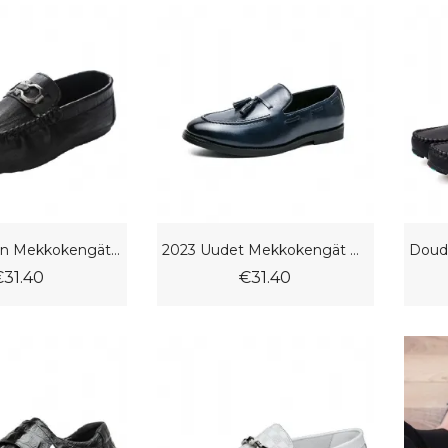
2023 Miesten Mekkokengät Kesä Hengittävä Trendi Slip-On Ajokengät Kengät Uudet Herneet
2023 Uudet Mekkokengät Miesten Vapaa-Ajan Kengät Retrotupsut Plus Size Peas -kengät
€31.40
€31.40