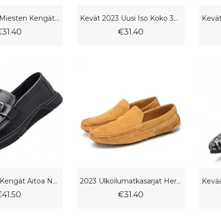
Isokokoiset Miesten Kengät Trendikengät 2023 Kevät Ja Kesä Mustekala Vapaa-Ajan Doudou Verkkokengät Vanhat Peking
Kevät 2023 Uusi Iso Koko 38-47 Doudou-Kengät Vapaa-Ajan Miesten Tasaiset Kengät
€31.40
€31.40
Muodolliset Kengät Aitoa Nahkaa Miesten 2023 Kevät Uudet Business Casual Doudou Isokokoinen Pehmeä Pohjallinen Slip-On
2023 Ulkoilumatkasarjat Herneitä
€41.50
€31.40