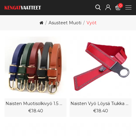
0
Asusteet Muoti
Vyöt
Naisten Muotisolkivyö 1.5 Ohut Housuvyö Värikäs Rento Pu-Vyö
Naisten Vyö Löysä Tiukka Elastinen Koristevyö Yhteensopiva Hame Diagonaalinen Ultraleveä Vyö Punainen Sinetti
€18.40
€18.40