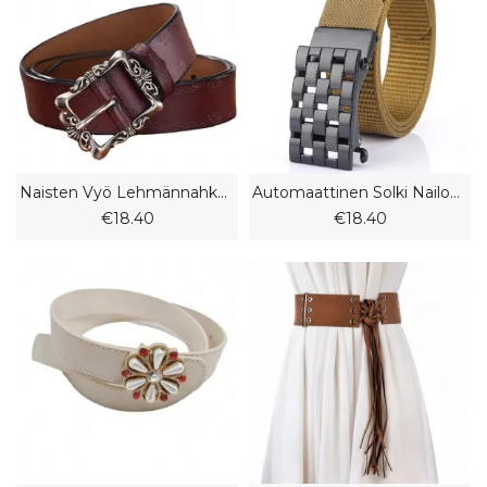
Naisten Vyö Lehmännahkainen Kohokuvioitu Vyö Muoti Persoonallisuus Retro Koristeellinen Vyön Solki
Automaattinen Solki Nailonvyö Miesten Naisten Farkut Hampaaton Nuorten Rento Kangasvyö
€18.40
€18.40