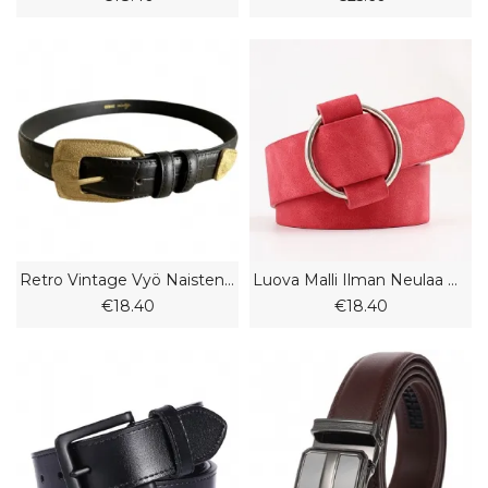
Retro Vintage Vyö Naisten Lehmännahkainen Housut Vyö Naisen Nahka Vyö Koristelu
Luova Malli Ilman Neulaa Pyöreä Solki Rento Naisten Vyö Nuorten Muoti Leveä Vyö
€18.40
€18.40