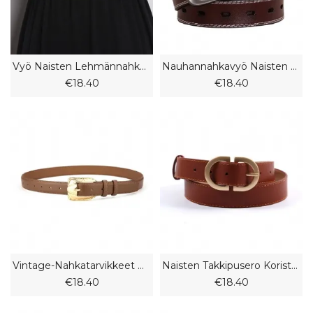
Vyö Naisten Lehmännahka Takkivyö Puku Korsetti Vyö
Nauhannahkavyö Naisten Vyön Pin Solki Muoti Vyötärönauha Rento Farkut Vyö Vyö Sisustus
€18.40
€18.40
Vintage-Nahkatarvikkeet Big Gold -solki Naisten Vyö Vyö
Naisten Takkipusero Koristeellinen Vyö Skinny Nuorisofarkut Nahkainen Solkivyö
€18.40
€18.40