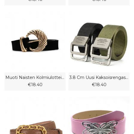
Muoti Naisten Kolmiulotteinen Tekstuuri Kukkamuotoinen Metalliseosvyö Retro Sametti Vyön Vyö
3.8 Cm Uusi Kaksoisrengassolkivyö Miesten Ja Naisten Nylon Rento Vyö Nuorten Opiskelijahousujen Vyö
€18.40
€18.40