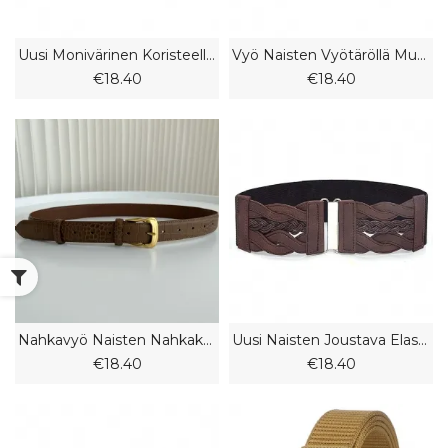
Uusi Monivärinen Koristeellinen Mekko Villapaita Ohut Vyö Naisten Pu Vyö
Vyö Naisten Vyötäröllä Muoti Retrovyö Mattamusta
€18.40
€18.40
Nahkavyö Naisten Nahkakrokotiilikuvioinen Lehmännahkavyö Farkut Mustat Housut
Uusi Naisten Joustava Elastinen Vyö Untuvatakin Vyötärönauhalla Leveä Vyö Musta Tuulitakki
€18.40
€18.40