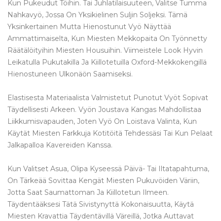
Kun Pukeudut Töihin. Tai Juhlatilaisuuteen, Valitse Tumma
Nahkavyö, Jossa On Yksikielinen Suljin Soljeksi. Tämä
Yksinkertainen Mutta Hienostunut Vyö Näyttää
Ammattimaiselta, Kun Miesten Mekkopaita On Työnnetty
Räätälöityihin Miesten Housuihin. Viimeistele Look Hyvin
Leikatulla Pukutakilla Ja Kiillotetuilla Oxford-Mekkokengillä
Hienostuneen Ulkonäön Saamiseksi.
Elastisesta Materiaalista Valmistetut Punotut Vyöt Sopivat
Täydellisesti Arkeen. Vyön Joustava Kangas Mahdollistaa
Liikkumisvapauden, Joten Vyö On Loistava Valinta, Kun
Käytät Miesten Farkkuja Kotitöitä Tehdessäsi Tai Kun Pelaat
Jalkapalloa Kavereiden Kanssa.
Kun Valitset Asua, Olipa Kyseessä Päivä- Tai Iltatapahtuma,
On Tärkeää Sovittaa Kengät Miesten Pukuvöiden Väriin,
Jotta Saat Saumattoman Ja Kiillotetun Ilmeen.
Täydentääksesi Tätä Sivistynyttä Kokonaisuutta, Käytä
Miesten Kravattia Täydentävillä Väreillä, Jotka Auttavat