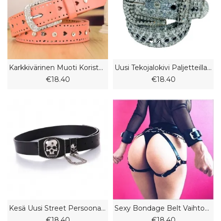
Karkkivärinen Muoti Koristeellinen Ohut Vyö Naisten Vyö Strassikivi Persikka Sydänvyö
Uusi Tekojalokivi Paljetteilla Leveä Vyö Muoti Ei Reikää Paljas Vartalo Sininen Naisten Juhlavyö
€18.40
€18.40
Kesä Uusi Street Persoonallisuus Unisex Vyö Punk Muoti Kallo Naisten Vyö
Sexy Bondage Belt Vaihtoehtoinen Rannekorun Jalka Sormus Pari Bundle Flirtti Irrotettava Vyötäröketju
€18.40
€18.40