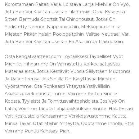
Korostamaan Paitasi Väriä. Loistava Lahja Miehille On Vyö,
Jota Hän Voi Käyttää Useisiin Tilanteisiin, Olipa Kyseessä
Sitten Bermuda-Shortsit Tai Chinohousut, Jotka On
Yhdistetty Rennon Nappipaidoihin, Mekkopaitoihin Tai
Miesten Pitkähihaisiin Poolopaitoihin. Valitse Neutraali Väri,
Jota Hän Voi Käyttää Useisiin Eri Asuihin Ja Tilaisuuksiin.
Osta kengatvaatteet.com Löytääksesi Täydelliset Vyöt
Miehille. Hihnamme On Valmistettu Korkealaatuisista
Materiaaleista, Jotka Kestävät Vuosia Säilyttäen Muotonsa
Ja Rakenteensa. Jos Sinulla On Kysyttävää Miesten
Vyöstämme, Ota Rohkeasti Yhteyttä Ystävällisiin
Asiakaspalveluedustajiimme. Voimme Kertoa Sinulle
Koosta, Tyyleistä Ja Toimitusvaihtoehdoista. Jos Vyö On
Lahja, Voimme Tarjota Lahjapakkauksen Sinulle. Halutessasi
Voit Keskustella Kanssamme Verkkosivustomme Kautta.
Minkä Tavan Otat Meihin Yhteyttä, Odotamme Innolla, Että
Voimme Puhua Kanssasi Pian.