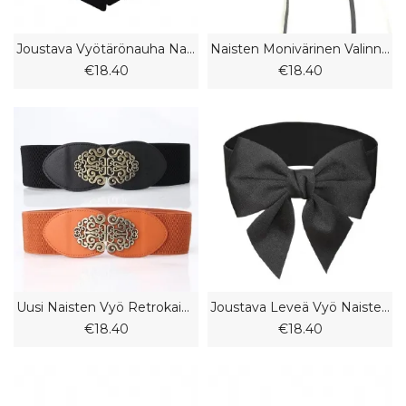
Joustava Vyötärönauha Naisten Leveä Vyö
Naisten Monivärinen Valinnainen Leveä Vyötärövyö Pitsikoriste Vyö Vyö
€18.40
€18.40
Uusi Naisten Vyö Retrokaiverrettu Solki Leveä Vyö Asusteet Koristeellinen Vyö
Joustava Leveä Vyö Naisten Rusetti Vyötärö Koristevyön Muotiasusteet
€18.40
€18.40