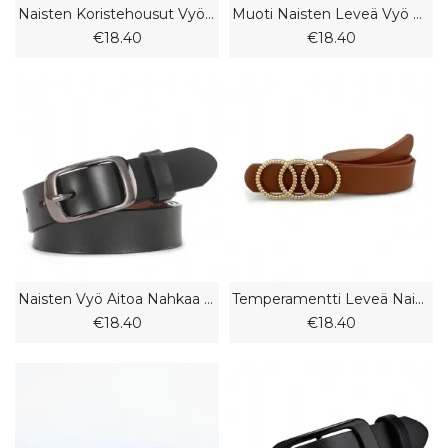
Naisten Koristehousut Vyö Muoti Vaatteet Koristemekko Mekko Hame Vyö Pu-Vyöllä
Muoti Naisten Leveä Vyö Pitkä Tupsu Koristeltu Solmittu Vyö Punk Retro
€18.40
€18.40
Naisten Vyö Aitoa Nahkaa Lehmännahkaa Oleva Vyö Soljen Koristelu Muoti
Temperamentti Leveä Naisten Vyö Koristetakki Mekolla Vyötäröllä Vyö
€18.40
€18.40