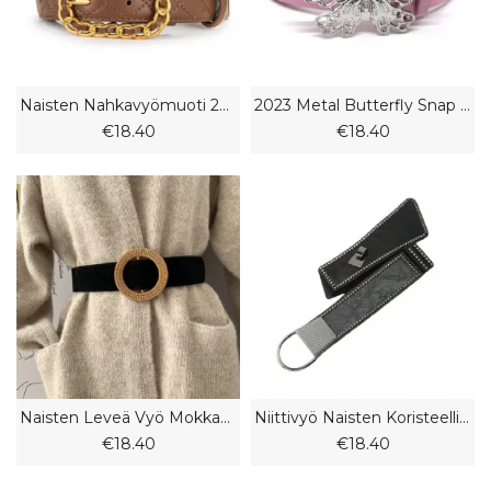
Naisten Nahkavyömuoti 2023 Uudet Farkut Ohut Koristevyö Naisille
2023 Metal Butterfly Snap Solkivyö Retro Naisten Vyö Koristeltu Farkkuvyö
€18.40
€18.40
Naisten Leveä Vyö Mokkanahka Muoti Pyöreä Solkivyö Villapaita Musta Vyö
Niittivyö Naisten Koristeellinen Muoti Persoonallisuus Joustava Vyö Leveä Punk Cool Päällysvaatteet
€18.40
€18.40