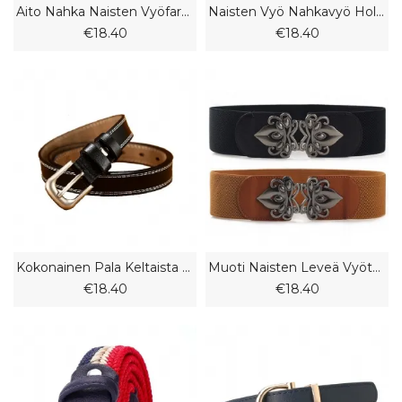
Aito Nahka Naisten Vyöfarkut Universaalit Casual Nahkavyö Naiset
Naisten Vyö Nahkavyö Hollow Pin Solki Vyön Reikä Vapaa
€18.40
€18.40
Kokonainen Pala Keltaista Nahkaa Klassinen Naisten Vyö Yksikerroksinen Retro Vyö Denim Vyö
Muoti Naisten Leveä Vyötärönauha Joustava Vyö Vyötärövyö Koristelu
€18.40
€18.40