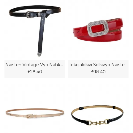
Naisten Vintage Vyö Nahkainen Koristevyö Trendikäs Uusi Kapea Kolmiosainen Puku
Tekojalokivi Solkivyö Naisten Koristeellinen Mekko Kiiltonahka Vyö Aitoa Nahkaa Ohut Vyötärötiiviste
€18.40
€18.40