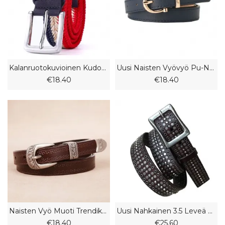
Kalanruotokuvioinen Kudottu Vyö Vaha Köysi Olki Sekoitettu Miesten Naisten Rento Kangasvyö
Uusi Naisten Vyövyö Pu-Nahkaverhoilu Farkut Housut Vyö Opiskelijavyö
€18.40
€18.40
Naisten Vyö Muoti Trendikäs Vyö Aitoa Nahkaa Housujen Vyö Vyö
Uusi Nahkainen 3.5 Leveä Miesten Ja Naisten Ontto Niittivyö
€18.40
€25.60