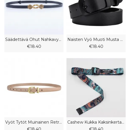
Säädettävä Ohut Nahkavyö Naisille Mekkovyö Pusero Koristeellinen Hihna Metallinen Solki Vyö
Naisten Vyö Muoti Musta Vyö Opiskelijakoristelu Farkut Vyö Naiset
€18.40
€18.40
Vyöt Tytöt Muinainen Retro Koulutyttö Ohut Vyö Naisten Cut Edge Farkut Housujen Vyö
Cashew Kukka Kaksinkertainen Rengas Solkivyö Miehille Ja Naisille Koristeellinen Painettu Vyö Canvas Vyö
€18.40
€18.40