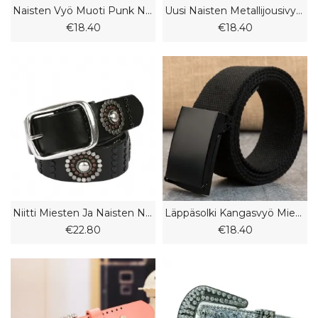
Naisten Vyö Muoti Punk Niitti Upotekoristeinen Leveä Vyö Ilmasilmukalla Farkkuvyö
Uusi Naisten Metallijousivyö Muoti Kaunis Elastinen Joustava Vyötärötiiviste Mekko Vyötäröketju
€18.40
€18.40
Niitti Miesten Ja Naisten Nahkavyö
Läppäsolki Kangasvyö Miehille Ja Naisille Karkkivärinen Vyö Housujen Vyö Pidennetty Vyö
€22.80
€18.40