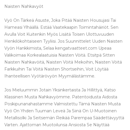
Naisten Nahkavyöt
Vyö On Tärkeä Asuste, Joka Pitää Naisten Housujasi Tai
Hameasi Ylhäällä. Estää Vaatekaapin Toimintahäiriöt. Sen
Avulla Voit Kuitenkin Myös Lisätä Toisen Ulottuvuuden
Henkilökohtaiseen Tyyliisi. Jos Suunnittelet Uuden Naisten
Vyön Hankkimista, Selaa kengatvaatteet.com Upeaa
Valikoimaa Korkealaatuisia Naisten Vöitä. Etsitpä Sitten
Naisten Nahkavöitä, Naisten Vöitä Mekoihin, Naisten Vöitä
Farkkuihin Tai Vöitä Naisten Shortseihin, Voit Löytää
Ihanteellisen Vyötärövyön Myymälästämme.
Jos Mieluummin Jotain Yksinkertaista Ja Hillittyä, Katso
Klassinen Musta Nahkavyömme. Patentoidusta Aidosta
Poskipunanahastamme Valmistettu Tämä Naisten Musta
Vyö On Yhden Tuuman Leveä Ja Siinä On U-Muotoinen
Metallisolki Ja Seitsemän Reikää Parempaa Säädettävyyttä
Varten. Ajattoman Muotoilunsa Ansiosta Se Näyttää