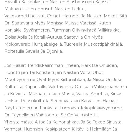
Hyvältä Kaikenlaisten Naisten Alushousujen Kanssa,
Mukaan Lukien Housut, Naisten Farkut,
Vakosamettihousut, Chinot, Hameet Ja Naisten Mekot. Sitä
On Saatavana Myös Monissa Muissa Väreissä, Kuten
Konjakki, Syvänmeren, Tumman Oliivinvihreä, Villikirsikka,
Eloisa Apila Ja Koralli-Autuus. Saatavilla On Myös
Mokkaversio Hunajabeigellä, Tuoreella Muskottipähkinällä,
Poltetulla Savella Ja Dijonilla.
Jos Haluat Trendikkäämmän Ilmeen, Harkitse Ohuiden,
Punottujen Tai Koristeltujen Naisten Vöitä. Ohut
Muotivyömme Ovat Myös Kiiltonahkaa, Ja Niissä On Joko
Kulta- Tai Kuparisolki. Valittavanasi On Laaja Valikoima Värejä
Ja Kuvioita, Mukaan Lukien Musta, Vaalea Ametisti, Kirkas
Unikko, Ruusukulta Ja Seepravasikan Karva. Jos Haluat
Näyttää Hieman Funkylta, Lumoava Tekojalokivivyömme
On Täydellinen Vaihtoehto. Se On Valmistettu
Yhdistelmästä Aitoa Ja Keinonahkaa, Ja Se Tekee Sinusta
Varmasti Huomion Keskipisteen Kiiltävillä Helmillään Ja