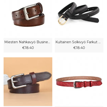
Miesten Nahkavyö Business Nahkainen Rento Naisten Pinsolivyö
Kultainen Solkivyö Farkut Naisten Muoti Koristeellinen Hame Puku Ohut Vyö
€18.40
€18.40