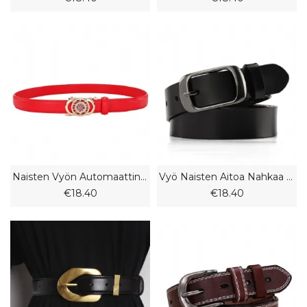
Naisten Vyön Automaattinen Solki Time To Run Fashion Belt Housujen Vyö
Vyö Naisten Aitoa Nahkaa Muoti Pidennetyt Nahkahousut Vyö Rento Iso Koko
€18.40
€18.40