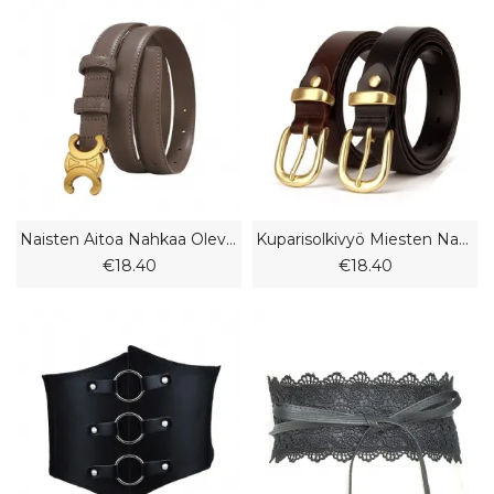
Naisten Aitoa Nahkaa Oleva Vyö
Kuparisolkivyö Miesten Nahkavyö Naisten Lehmännahkainen Solkifarkut
€18.40
€18.40