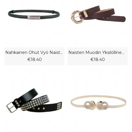
Nahkainen Ohut Vyö Naisten Nahkasolkivyö
Naisten Muodin Yksilöllinen Vyö Trendikäs Farkkuhousut Isolla Päällä Metallisoljella Koristeellinen Vyö
€18.40
€18.40