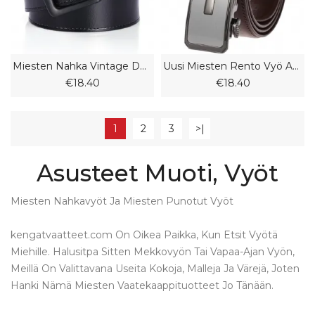
Miesten Nahka Vintage Denim Belt Pin Solki Ompeluvyö
Uusi Miesten Rento Vyö Automaattinen Solkivyö
€18.40
€18.40
1
2
3
>|
Asusteet Muoti, Vyöt
Miesten Nahkavyöt Ja Miesten Punotut Vyöt
kengatvaatteet.com On Oikea Paikka, Kun Etsit Vyötä
Miehille. Halusitpa Sitten Mekkovyön Tai Vapaa-Ajan Vyön,
Meillä On Valittavana Useita Kokoja, Malleja Ja Värejä, Joten
Hanki Nämä Miesten Vaatekaappituotteet Jo Tänään.