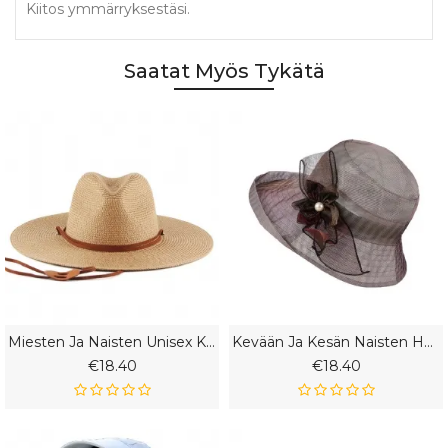
Kiitos ymmärryksestäsi.
Saatat Myös Tykätä
Miesten Ja Naisten Unisex Kesäaurinkovarjo Olkihattu Leveälierinen Aurinkohattu Ulkomatkailu Rantahatun Räätälöinti
Kevään Ja Kesän Naisten Hattu Ohut Osa Taitettava Muoti Aurinkomatka
€18.40
€18.40