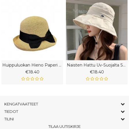
Huippuluokan Hieno Paperi Olki Olkihattu Naisten Kokoontaitettava Rullareuna Rantahattu Aurinkohattu
Naisten Hattu Uv-Suojalta Suojaava Kevät Ja Syys Kalastajan Naisille
€18.40
€18.40
KENGATVAATTEET
TIEDOT
TILINI
TILAA UUTISKIRJE