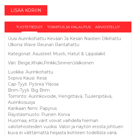
LISÄÄ KORIIN
TUOTETIEDOT
TOIMITUS JA PALAUTUS
ARVOSTELUT
Uusi Aurinkohattu Kevään Ja Kesän Naisten Olkihattu
Ulkona Wave Reunan Rantahattu
Kategoriat: Asusteet Muoti, Hatut & Lippalakit
Väri: Beige,Khaki,Pinkki,Sininen,Valkoinen
Luokka: Aurinkohattu
Sopiva Kausi: Kesä
Cap-Tyyli: Pyöreä Yläosa
Brim-Tyyli: Big Brim
Toiminto: Aurinkovoide, Hengittävä, Tuulenpitävä,
Aurinkosuoja
Kankaan Nimi: Papyrus
Räystäsmuoto: Puinen Korva
Huomaa, että värit voivat vaihdella hieman
valotehosteiden vuoksi. Valon ja näytön erosta johtuen
kuva ei välttämättä heijasta kohteen todellista väriä.