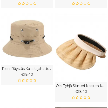
Pieni Räystäs Kalastajahattu Rakennustyömaalla Pölytiivis Hengittävä Hattu Miehille Muoti
€18.40
Olki Tyhjä Silinteri Naisten Kesä Uusi Iso Lieri Muoti Kuorihattu Aurinkohattu
€18.40