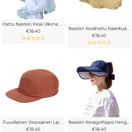
Hattu Naisten Kesä Ulkona Kasvoja Peittävä Aurinkohattu Teepoimintahattu Viileä Ultraviolettisäteilyä Estävä Pyöräily
Naisten Kesähattu Käsinkudottu Olkihattu Kevään Ja Syksyn Ulkona Rantahattu Taitettava
€18.40
€18.40
Puuvillainen Viisiosainen Lippalakki Rullalautalikki Lentolippis Baseball-Lippis Retkeilylakki Hip-Hop-Lakki Trendilakki Miehille Ja Naisille
Naisten Kesägolflippis Hengittävä Lippalakki Sisäänvedettävä Tyhjä Päällyspallo Ulkoilupallolippis
€18.40
€18.40