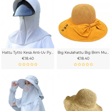
Hattu Tyttö Kesä Anti-Uv Pyöräily Sähköauto Kansi Kasvonaamio Hengittävä Aurinkohattu
Big Keulahattu Big Brim Muoti Kesän Viileä Hattu Aurinkohattu Rento
€18.40
€18.40