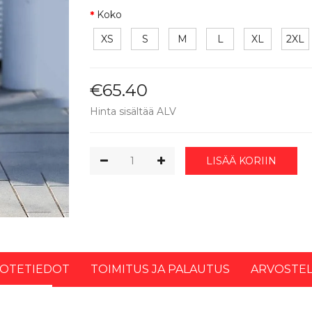
Koko
XS
S
M
L
XL
2XL
€65.40
Hinta sisältää ALV
LISÄÄ KORIIN
OTETIEDOT
TOIMITUS JA PALAUTUS
ARVOSTE