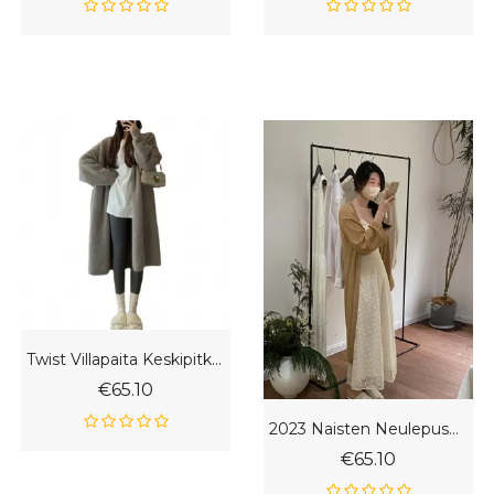
Twist Villapaita Keskipitkä Neuletakki Naiset Elegantit Neuleet Pitkä
€65.10
2023 Naisten Neulepusero Yksivärinen Pitkä Takki
€65.10