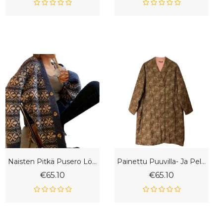
Naisten Pitkä Pusero Löysä Neuletakki
Painettu Puuvilla- Ja Pellavatikattu Keskipitkä Naisten Retrotakki
€65.10
€65.10