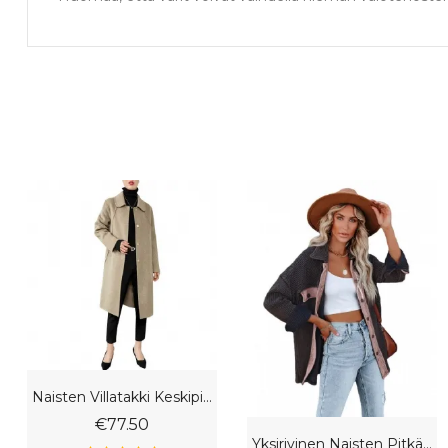
Naisten Villatakki Keskipituinen Slim Fit Paksu Nukke
€77.50
Yksirivinen Naisten Pitkähihainen Neuletakki