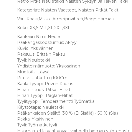
Retro Pitkä Neuletakki Naisten Syksyn Ja Talven Takki
Kategoriat: Naisten Vaatteet, Naisten Pitkät Takit
Väri: Khaki,Musta,Armeijanvihreä,Beige,Harmaa
Koko: XS,S,M,L,XL,2XL,3XL
Kankaan Nimi: Neule
Pääkangaskoostumus: Akryyli
Kuvio: Yksivärinen
Paksuus: Erittäin Paksu
Tyyli: Neuletakki
Yhdistelmämuoto: Yksiosainen
Muotoilu: Löysä
Pituus: Jatkettu (100Cm
Kaula Tyyppi: Puvun Kaulus
Hihan Pituus: Pitkät Hihat
Hihan Tyyppi: Raglan-Hihat
Tyylityyppi: Temperamentti Työmatka
Käyttötapa: Neuletakki
Pääkankaiden Sisältö: 30 % (Ei Sisällä) - 50 % (Sis.)
Pakka: Yksirivinen
Tyyli: Työmatkatyyli
Huomaa, että värit voivat vaihdella hieman valotehosteid