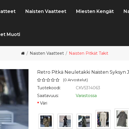
atteet
Naisten Vaatteet
Miesten Kengät
Na
et Muoti
Naisten Vaatteet
Naisten Pitkät Takit
Retro Pitkä Neuletakki Naisten Syksyn 
(
0
Arvostelut
)
Tuotekoodi:
CKV5314063
Saatavuus:
Varastossa
Väri