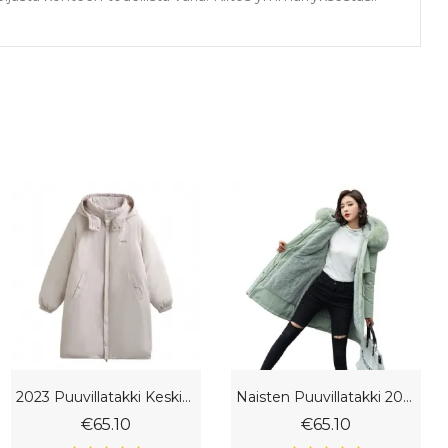
2023 Puuvillatakki Keskipitkä Löysä Takki
Naisten Puuvillatakki 2023 Keskipitkä Fleecetakkitrendi
€65.10
€65.10