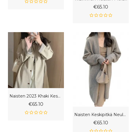
€65.10
Naisten 2023 Khaki Keskipitkä Trenssi
€65.10
Naisten Keskipitkä Neuletakki Löysä Makea Yksivärinen
€65.10