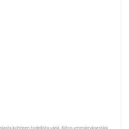
jasta kohteen todellista väriä. Kiitos ymmärryksestäsi.