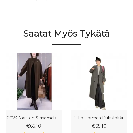
Saatat Myös Tykätä
2023 Naisten Seisomakaulus Villatakki Pitkä Osa Löysä Rento Trendi
Pitkä Harmaa Pukutakki 2023 Väljä Luonne Naisten Tuulitakki
€65.10
€65.10