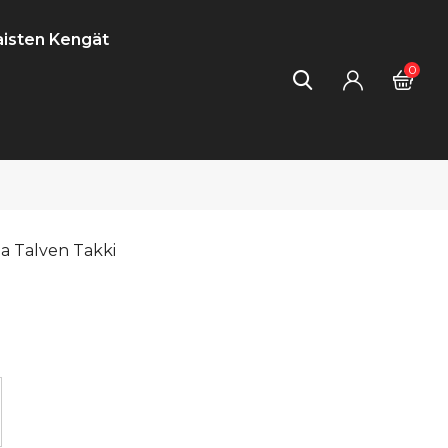
isten Kengät
0
Ja Talven Takki