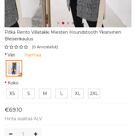
Pitkä Rento Villatakki Miesten Houndstooth Yksirivinen
Bleiserikaulus
(
0
Arvostelut
)
Väri
Harmaa
Koko
XS
S
M
L
XL
2XL
€69.10
Hinta sisältää ALV