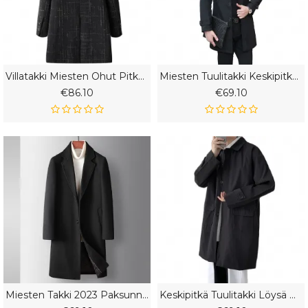
Villatakki Miesten Ohut Pitkä Tuulitakki Paksu Takki
Miesten Tuulitakki Keskipitkä 2023 Uusi Takkiliike
€86.10
€69.10
Miesten Takki 2023 Paksunnettu Pitkä Tikattu Tuulitakki Kaksinappia Bisnesvillatakki
Keskipitkä Tuulitakki Löysä Miesten Trendikäs Rento Takki Yksivärinen