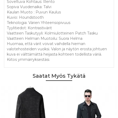
Soveltuva Kohtaus: Rento
Sopiva Vuodenaika: Talvi
Kaulan Muoto : Puvun Kaulus
Kuvio: Houndstooth
Teknologia: Värien Yhteensopivuus
Tyylitiedot: Kontrastivärit
Vaatteen Taskutyyli: Kolmiulotteinen Patch Tasku
Vaatteen Helman Muotoilu: Suora Helma
Huomaa, että värit voivat vaihdella hieman
valotehosteiden vuoksi. Valon ja näytön erosta johtuen
kuva ei välttämättä heijasta kohteen todellista väriä.
Kiitos ymmärryksestäsi.
Saatat Myös Tykätä