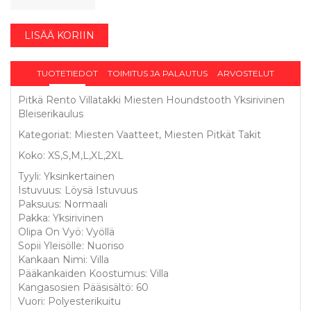
LISÄÄ KORIIN
TUOTETIEDOT
TOIMITUS JA PALAUTUS
ARVOSTELUT
Pitkä Rento Villatakki Miesten Houndstooth Yksirivinen
Bleiserikaulus
Kategoriat: Miesten Vaatteet, Miesten Pitkät Takit
Koko: XS,S,M,L,XL,2XL
Tyyli: Yksinkertainen
Istuvuus: Löysä Istuvuus
Paksuus: Normaali
Pakka: Yksirivinen
Olipa On Vyö: Vyöllä
Sopii Yleisölle: Nuoriso
Kankaan Nimi: Villa
Pääkankaiden Koostumus: Villa
Kangasosien Pääsisältö: 60
Vuori: Polyesterikuitu