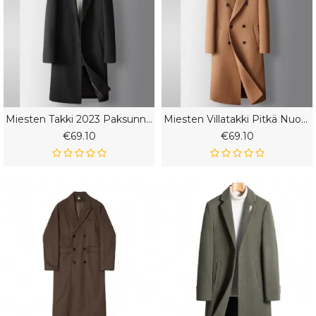
Miesten Takki 2023 Paksunnettu Pitkä Tikattu Tuulitakki Kaksinappia Business
Miesten Villatakki Pitkä Nuorten Yksivärinen Business Trench Takki Kaksirivinen Rento Lämmin
€69.10
€69.10