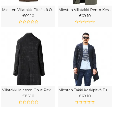
Miesten Villatakki Pitkästä Osasta Paksunnettu Löysä Trendikäs Rento
Miesten Villatakki Rento Keskipitkä Muoti Tuulitakki Talvi Komea
€69.10
€69.10
Villatakki Miesten Ohut Pitkä Tuulitakki Paksu Takki
Miesten Takki Keskipitkä Tuulitakki Löysä Viitta Neuletakki
€86.10
€69.10