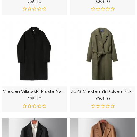
€69.10
€69.10
Miesten Villatakki Musta Nappi Pitkä Paksu Tuulitakki
2023 Miesten Yli Polven Pitkä Osa Paksunnettu Lämmin Villatakki Löysä
€69.10
€69.10